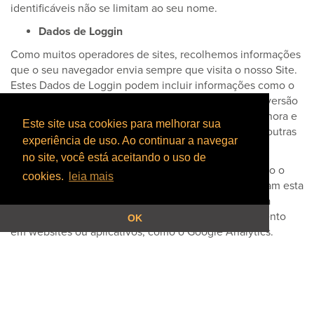
identificáveis não se limitam ao seu nome.
Dados de Loggin
Como muitos operadores de sites, recolhemos informações
que o seu navegador envia sempre que visita o nosso Site.
Estes Dados de Loggin podem incluir informações como o
endereço IP do seu computador, tipo de navegador, versão
do navegador, as páginas do nosso Site que visita, a hora e
Este site usa cookies para melhorar sua
a data da sua visita, o tempo gasto nessas páginas e outras
experiência de uso. Ao continuar a navegar
informações estatísticas.
no site, você está aceitando o uso de
Além disso, podemos usar serviços de terceiros, como o
cookies.
leia mais
Google Analytics, que recolhem, monitoram e analisam esta
informação. A seção "Dados de registo" é destinada a
empresas que usam serviços de análise ou rastreamento
OK
em websites ou aplicativos, como o Google Analytics.
Segurança
A segurança das suas Informações Pessoais é importante
para nós, mas lembre-se de que nenhum método de
transmissão pela Internet, ou método de armazenamento