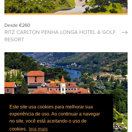
Desde
€
260
RITZ CARLTON PENHA LONGA HOTEL & GOLF
RESORT
Este site usa cookies para melhorar sua
experiência de uso. Ao continuar a navegar
no site, você está aceitando o uso de
cookies.
leia mais