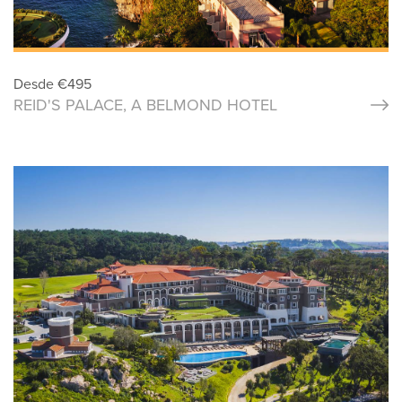
Desde
€
495
REID'S PALACE, A BELMOND HOTEL